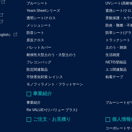
プ
ブルーシート
UVシート(高耐
Years Sheetシリーズ
遮熱シート/ク
透明シート/クロス
景観保護・カラ
メッシュシート
防炎・難燃・不
防音シート
防草シート(グラ
lish）
原反クロス
トラックシート
パレットカバー
土のう・雑袋
耐候性大型土のう・大型土のう
生活雑貨
フレコンバッグ
NETIS登録品
防災関連製品
エコ関連製品
不快害虫対策 レイシス
粘着テープ
モノフィラメント・フラットヤーン
事業紹介
事業紹介
ブルーシートが
Re VALUE+(リバリュー プラス)
ご注文・お見積り
個人情報
コーポレートサ