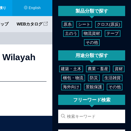
積り
English
製品分類で探す
アップ
WEBカタログ
原糸
シート
クロス(原反)
土のう
物流資材
テープ
その他
 Wilayah
用途分類で探す
建築・土木
農業・畜産
資材
梱包・物流
防災
生活雑貨
海外向け
景観保護
その他
フリーワード検索