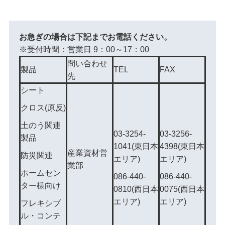
お急ぎの場合は下記までお電話ください。
※受付時間：営業日 9：00～17：00
問い合わせ
製品
TEL
FAX
先
シート
クロス(原反)
土のう関連
03-3254-
03-3256-
製品
1041(東日本
4398(東日本
産業資材営
防災関連
エリア)
エリア)
業部
ホームセン
086-440-
086-440-
ター様向け
0810(西日本
0075(西日本
エリア)
エリア)
フレキシブ
ル・コンテ