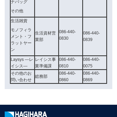
ナバッグ
その他
生活雑貨
モノフィラ
086-440-
生活資材営
086-440-
メント・フ
0830
業部
0839
ラットヤー
ン
Laysys ―レ
レイシス事
086-440-
086-440-
イシス―
業準備課
0810
0075
その他のお
086-440-
086-440-
総務部
問い合わせ
0860
0869