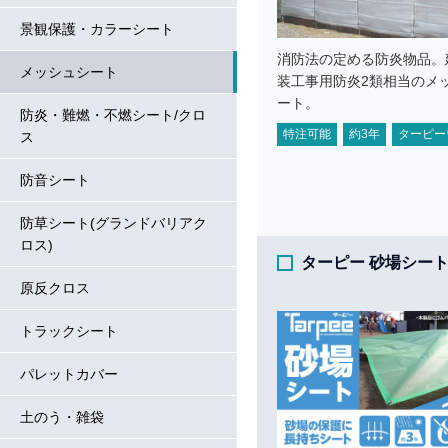
景観保護・カラーシート
消防法の定める防炎物品。
メッシュシート
装工事用防炎2類相当のメ
ート。
防炎・難燃・不燃シート/クロ
特注可能
約3年
ターピー
ス
防音シート
防草シート(グランドバリアク
ロス)
ターピー 砂場シー
原反クロス
トラックシート
パレットカバー
土のう・雑袋