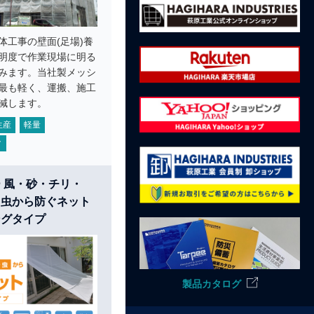
体工事の壁面(足場)養
明度で作業現場に明る
みます。当社製メッシ
最も軽く、運搬、施工
減します。
生産
軽量
ク
 風・砂・チリ・
・虫から防ぐネット
ングタイプ
製品カタログ