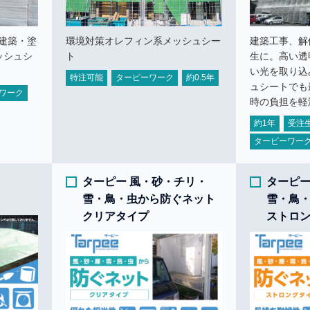
建築・塗
環境対策オレフィン系メッシュシー
建築工事、解
ッシュシ
ト
生に。高い透
い光を取り込
特注可能
ターピーワーク
約0.5年
ュシートでも
ワーク
時の負担を軽
約1年
受注
ターピーワー
ト
ターピー 風・砂・チリ・
ターピー
雪・鳥・虫から防ぐネット
雪・鳥
クリアタイプ
ストロ