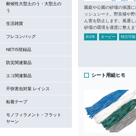
耐候性大型土のう・大型土の
園庭や公園の砂場の保護に
う
ッシュシート。野良猫や野
ん害を防止します。風通し
生活雑貨
砂場の環境を適度に整えま
フレコンバッグ
約3年
ターピー
特注可能
NETIS登録品
防災関連製品
シート用組ヒモ
エコ関連製品
不快害虫対策 レイシス
粘着テープ
モノフィラメント・フラット
ヤーン