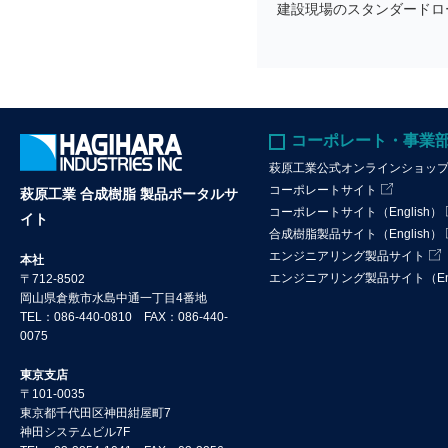
建設現場のスタンダードロ
コーポレート・事業
萩原工業公式オンラインショッ
コーポレートサイト
萩原工業 合成樹脂 製品ポータルサ
コーポレートサイト（English）
イト
合成樹脂製品サイト（English）
エンジニアリング製品サイト
本社
エンジニアリング製品サイト（Eng
〒712-8502
岡山県倉敷市水島中通一丁目4番地
TEL：086-440-0810 FAX：086-440-
0075
東京支店
〒101-0035
東京都千代田区神田紺屋町7
神田システムビル7F