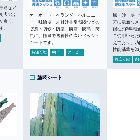
最適なメ
良犬のふ
カーポート・ベランダ・バルコニ
風・砂・塵・
が良く、
ー・駐輪場・外付け非常階段などの
アに最適なメ
す。
防風・防砂・防塵・防雪・防鳥・防
候性約3年相
虫に。軽量で透視性の高いメッシュ
ご使用いただ
シートです。
えており、消
性能基準を満
特注可能
約1年
ターピー
特注可能
約
塗装シート