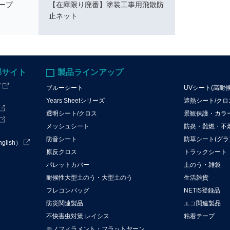
ープ
【在庫限り廃番】塗装工事用飛散防
止ネット
部サイト
製品ラインアップ
プ
ブルーシート
UVシート(高耐
Years Sheetシリーズ
遮熱シート/ク
透明シート/クロス
景観保護・カラ
メッシュシート
防炎・難燃・不
防音シート
防草シート(グラ
lish）
原反クロス
トラックシート
パレットカバー
土のう・雑袋
耐候性大型土のう・大型土のう
生活雑貨
フレコンバッグ
NETIS登録品
防災関連製品
エコ関連製品
不快害虫対策 レイシス
粘着テープ
モノフィラメント・フラットヤーン