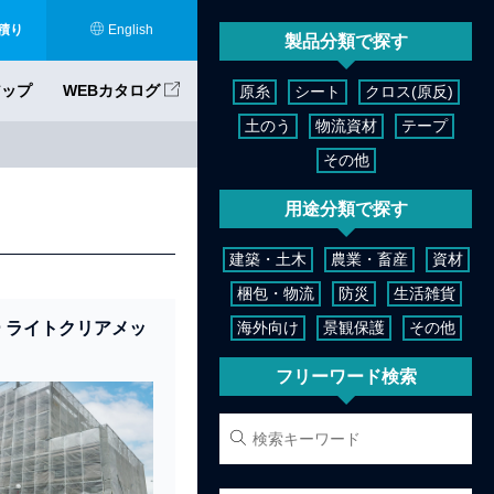
積り
English
製品分類で探す
アップ
WEBカタログ
原糸
シート
クロス(原反)
土のう
物流資材
テープ
その他
用途分類で探す
建築・土木
農業・畜産
資材
梱包・物流
防災
生活雑貨
 ライトクリアメッ
海外向け
景観保護
その他
フリーワード検索