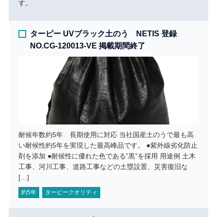
す。
ターピー UVブラック土のう NETIS 登録
NO.CG-120013-VE 掲載期間終了
耐候年数約5年 長期使用に対応 当社国産土のうで最も高
い耐候性約5年を実現した最高峰品です。 ●紫外線劣化防止
剤を添加 ●耐候性に優れた色である”黒”を採用 用途例 土木
工事、河川工事、道路工事などの土塁設置、災害復旧な
[…]
約5年
ターピークオリティ