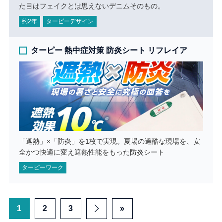
た目はフェイクとは思えないデニムそのもの。
約2年
ターピーデザイン
ターピー 熱中症対策 防炎シート リフレイア
「遮熱」×「防炎」を1枚で実現。夏場の過酷な現場を、安
全かつ快適に変え遮熱性能をもった防炎シート
ターピーワーク
1
2
3