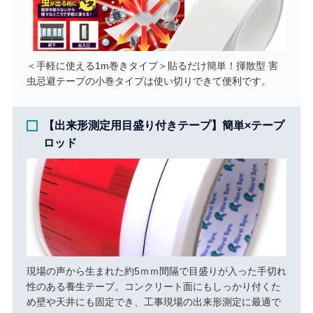
＜手軽に使える1m巻きタイプ＞貼るだけ簡単！揮散型 害
虫忌避テープの小巻タイプは使い切りできて便利です。
【出来形測定用目盛り付きテープ】簡単×テープ
ロッド
現場の声から生まれた約5ｍｍ間隔で目盛りが入った手切れ
性のある養生テープ。コンクリート面にもしっかり付くた
め壁や天井にも固定でき、工事現場の出来形測定に最適で