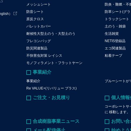
メッシュシート
防炎・難燃・不
防音シート
防草シート(グラ
lish）
原反クロス
トラックシート
パレットカバー
土のう・雑袋
耐候性大型土のう・大型土のう
生活雑貨
フレコンバッグ
NETIS登録品
防災関連製品
エコ関連製品
不快害虫対策 レイシス
粘着テープ
モノフィラメント・フラットヤーン
事業紹介
事業紹介
ブルーシートが
Re VALUE+(リバリュー プラス)
ご注文・お見積り
個人情報
コーポレートサ
に 移動します。
合成樹脂事業ニュース
お問い合
メール配信停止
始めよう