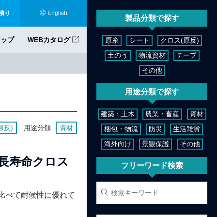
積り
English
製品分類で探す
アップ
WEBカタログ
原糸
シート
クロス(原反)
土のう
物流資材
テープ
その他
用途分類で探す
建築・土木
農業・畜産
資材
原反)
用途分類
資材
梱包・物流
防災
生活雑貨
海外向け
景観保護
その他
長寿命クロス
フリーワード検索
と比べて耐候性に優れて