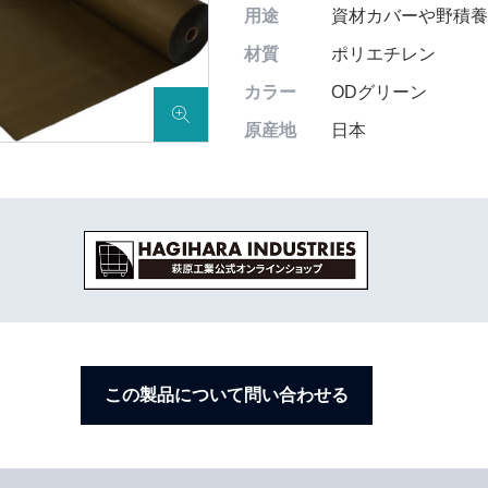
用途
資材カバーや野積
材質
ポリエチレン
カラー
ODグリーン
原産地
日本
この製品について問い合わせる