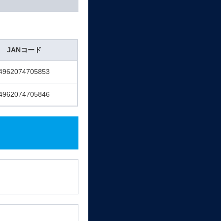
JANコード
4962074705853
4962074705846