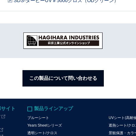
SDS-ターピーUV＃5000クロス（ODグリーン）
この製品について問い合わせる
部サイト
製品ラインアップ
プ
ブルーシート
UVシート(高耐
Years Sheetシリーズ
遮熱シート/ク
透明シート/クロス
景観保護・カラ