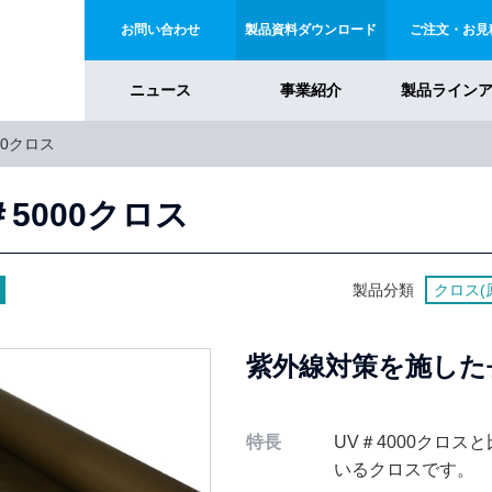
お問い合わせ
製品資料ダウンロード
ご注文・お見
ニュース
事業紹介
製品ライン
00クロス
＃5000クロス
製品分類
クロス(
紫外線対策を施した
特長
UV＃4000クロス
いるクロスです。