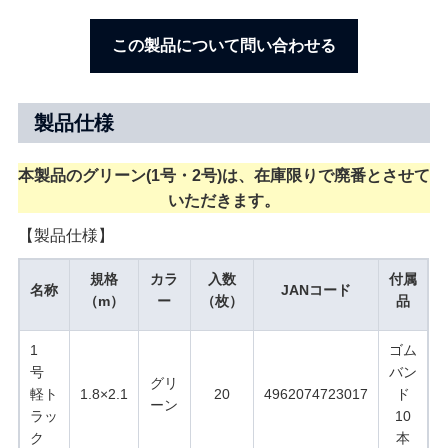
この製品について問い合わせる
製品仕様
本製品のグリーン(1号・2号)は、在庫限りで廃番とさせて
いただきます。
【製品仕様】
規格
カラ
入数
付属
名称
JANコード
（m）
ー
（枚）
品
1
ゴム
号
バン
グリ
軽ト
1.8×2.1
20
4962074723017
ド
ーン
ラッ
10
ク
本