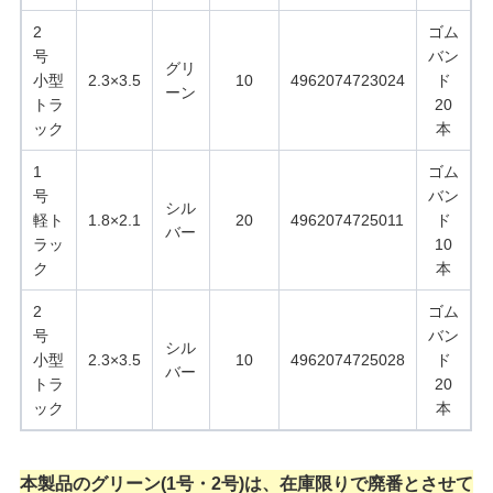
2
ゴム
号
バン
グリ
小型
2.3×3.5
10
4962074723024
ド
ーン
トラ
20
ック
本
1
ゴム
号
バン
シル
軽ト
1.8×2.1
20
4962074725011
ド
バー
ラッ
10
ク
本
2
ゴム
号
バン
シル
小型
2.3×3.5
10
4962074725028
ド
バー
トラ
20
ック
本
本製品のグリーン(1号・2号)は、在庫限りで廃番とさせて