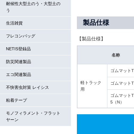
耐候性大型土のう・大型土の
う
製品仕様
生活雑貨
フレコンバッグ
【製品仕様】
NETIS登録品
名称
防災関連製品
ゴムマットT
エコ関連製品
軽トラック
ゴムマットTM
不快害虫対策 レイシス
用
ゴムマットT
粘着テープ
5（N）
モノフィラメント・フラット
ヤーン