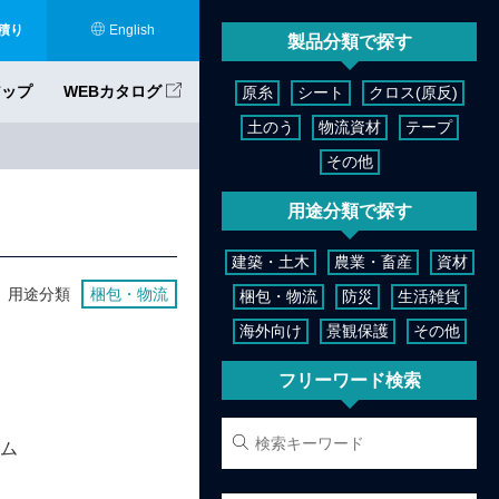
積り
English
製品分類で探す
アップ
WEBカタログ
原糸
シート
クロス(原反)
土のう
物流資材
テープ
その他
用途分類で探す
建築・土木
農業・畜産
資材
用途分類
梱包・物流
梱包・物流
防災
生活雑貨
海外向け
景観保護
その他
フリーワード検索
ゴム