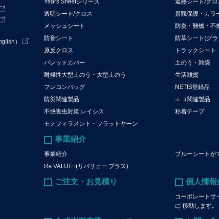
Years Sheetシリーズ
遮熱シート/ク
透明シート/クロス
景観保護・カラ
メッシュシート
防炎・難燃・不
防音シート
防草シート(グラ
lish）
原反クロス
トラックシート
パレットカバー
土のう・雑袋
耐候性大型土のう・大型土のう
生活雑貨
フレコンバッグ
NETIS登録品
防災関連製品
エコ関連製品
不快害虫対策 レイシス
粘着テープ
モノフィラメント・フラットヤーン
事業紹介
事業紹介
ブルーシートが
Re VALUE+(リバリュー プラス)
ご注文・お見積り
個人情報
コーポレートサ
に 移動します。