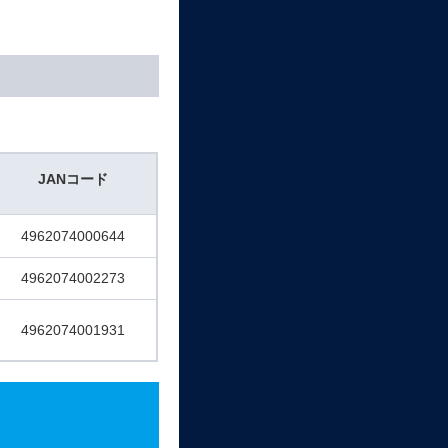
JANコード
4962074000644
4962074002273
4962074001931