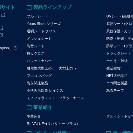
部サイト
製品ラインアップ
プ
ブルーシート
UVシート(高耐
Years Sheetシリーズ
遮熱シート/ク
透明シート/クロス
景観保護・カラ
メッシュシート
防炎・難燃・不
防音シート
防草シート(グラ
lish）
原反クロス
トラックシート
パレットカバー
土のう・雑袋
耐候性大型土のう・大型土のう
生活雑貨
フレコンバッグ
NETIS登録品
防災関連製品
エコ関連製品
不快害虫対策 レイシス
粘着テープ
モノフィラメント・フラットヤーン
事業紹介
事業紹介
ブルーシートが
Re VALUE+(リバリュー プラス)