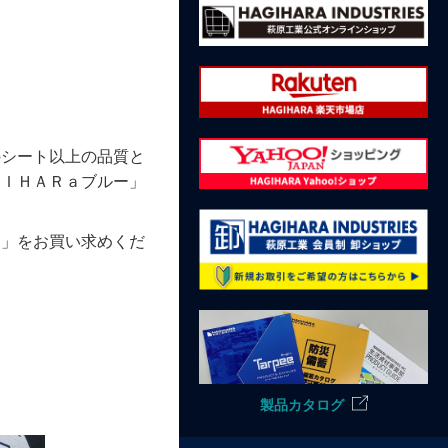
のシート以上の品質と
ＧＩＨＡＲａブルー」
ト」をお買い求めくだ
製品カタログ