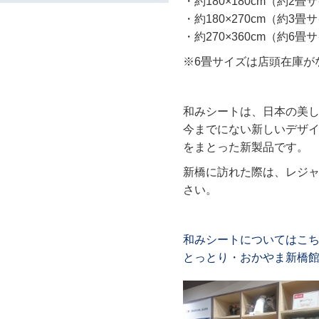
・約180×180cm（約2畳
・約180×270cm（約3畳
・約270×360cm（約6畳
※6畳サイズは店頭在庫が
和みシートは、日本の美
今までにない新しいデザ
をまとった新製品です。
新橋に訪れた際は、レジ
さい。
和みシートについてはこ
とっとり・おかやま新橋