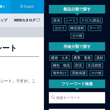
積り
English
製品分類で探す
アップ
WEBカタログ
原糸
シート
クロス(原反)
土のう
物流資材
テープ
その他
シート
用途分類で探す
建築・土木
農業・畜産
資材
梱包・物流
防災
生活雑貨
海外向け
景観保護
その他
みシート」ですが、こ
フリーワード検索