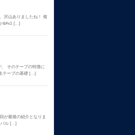
、沢山ありましたね！ 複
x1 […]
、 そのテープの特徴に
ープの基礎 […]
今回が最後の紹介となりま
ル […]