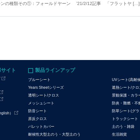
ーンの種類その①：フォールドヤーン ’21/2/12記事 「フラットヤ […]
部サイト
製品ラインアップ
プ
ブルーシート
UVシート(高耐
Years Sheetシリーズ
遮熱シート/ク
透明シート/クロス
景観保護・カラ
メッシュシート
防炎・難燃・不
防音シート
防草シート(グラ
lish）
原反クロス
トラックシート
パレットカバー
土のう・雑袋
耐候性大型土のう・大型土のう
生活雑貨