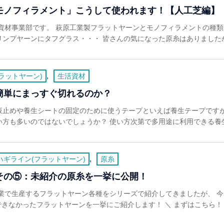
モノフィラメント」こうして使われます！【人工芝編】
資材事業部です。 萩原工業製フラットヤーンとモノフィラメントの種類
ンプヤーンにタフグラス・・・ 皆さんの気になった原糸はありましたか&#
,
ラットヤーン)
生活資材
簡単にまっすぐ切れるのか？
仮止めや養生シートの固定のために使うテープといえば養生テープですが
方も多いのではないでしょうか？ 使い方次第で多用途に利用できる養生テ
,
ハギライン(フラットヤーン)
原糸
その⑤：未紹介の原糸を一挙に公開！
業で生産するフラットヤーン各種をシリーズで紹介してきましたが、 
できなかったフラットヤーンを一挙にご紹介します！ ＼ まずはこちら！ バ