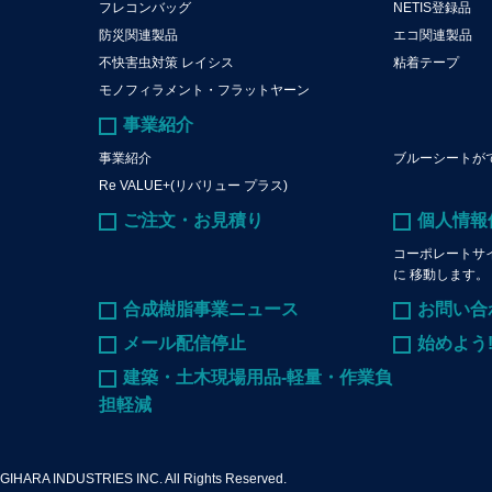
フレコンバッグ
NETIS登録品
防災関連製品
エコ関連製品
不快害虫対策 レイシス
粘着テープ
モノフィラメント・フラットヤーン
事業紹介
事業紹介
ブルーシートが
Re VALUE+(リバリュー プラス)
ご注文・お見積り
個人情報
コーポレートサ
に 移動します。
合成樹脂事業ニュース
お問い合
メール配信停止
始めよう
建築・土木現場用品-軽量・作業負
担軽減
GIHARA INDUSTRIES INC.
All Rights Reserved.