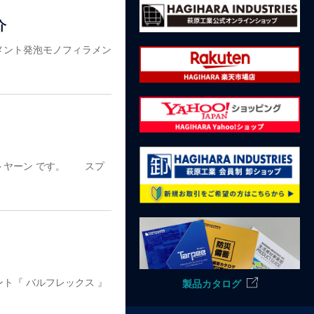
介
メント発泡モノフィラメン
トヤーン です。 スプ
ト『 バルフレックス 』
製品カタログ