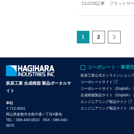
’21/2/26記事 フラットヤ
1
2
NEXT
コーポレート・事業
萩原工業公式オンラインショッ
コーポレートサイト
萩原工業 合成樹脂 製品ポータルサ
コーポレートサイト（English）
イト
合成樹脂製品サイト（English）
エンジニアリング製品サイト
本社
エンジニアリング製品サイト（Eng
〒712-8502
岡山県倉敷市水島中通一丁目4番地
TEL：086-440-0810 FAX：086-440-
0075