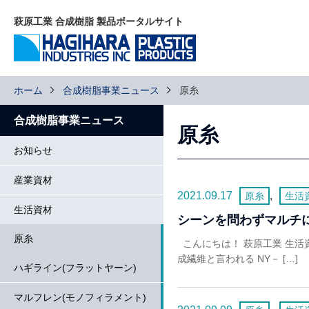
萩原工業 合成樹脂 製品ポータルサイト
ホーム
合成樹脂事業ニュース
原糸
合成樹脂事業ニュース
原糸
お知らせ
産業資材
2021.09.17
,
原糸
生活
生活資材
シーンを問わずマルチ
原糸
こんにちは！ 萩原工業 生
成繊維と言われる NY－ […]
ハギライン(フラットヤーン)
マルフレン(モノフィラメント)