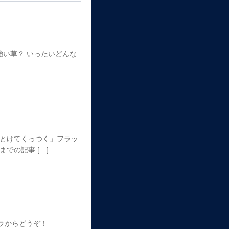
 強い草？ いったいどんな
「とけてくっつく」フラッ
での記事 […]
ラからどうぞ！