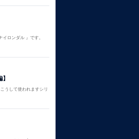
ナイロンダル 』です。
編】
」こうして使われますシリ
】