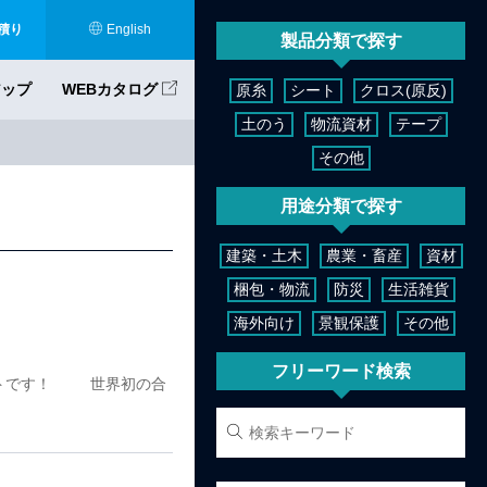
積り
English
製品分類で探す
アップ
WEBカタログ
原糸
シート
クロス(原反)
土のう
物流資材
テープ
その他
用途分類で探す
建築・土木
農業・畜産
資材
梱包・物流
防災
生活雑貨
海外向け
景観保護
その他
フリーワード検索
ントです！ 世界初の合