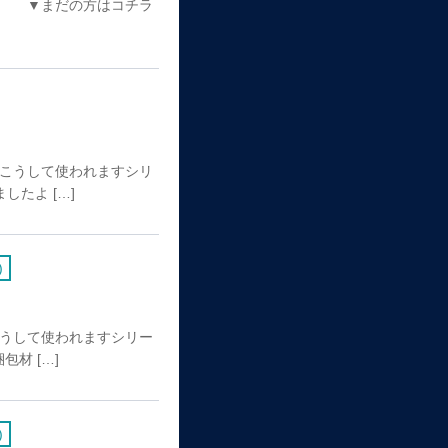
？ ▼まだの方はコチラ
】
」こうして使われますシリ
たよ […]
)
】
こうして使われますシリー
材 […]
)