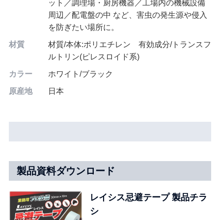
ット／調理場・厨房機器／工場内の機械設備
周辺／配電盤の中 など、害虫の発生源や侵入
を防ぎたい場所に。
材質
材質/本体:ポリエチレン 有効成分/トランスフ
ルトリン(ピレスロイド系)
カラー
ホワイト/ブラック
原産地
日本
製品資料ダウンロード
レイシス忌避テープ 製品チラ
シ