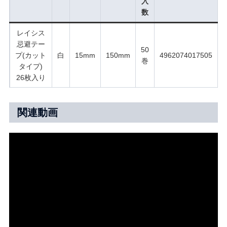
入
数
レイシス
忌避テー
50
プ(カット
白
15mm
150mm
4962074017505
巻
タイプ)
26枚入り
関連動画