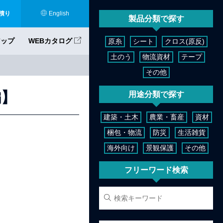
積り
English
製品分類で探す
アップ
WEBカタログ
原糸
シート
クロス(原反)
土のう
物流資材
テープ
その他
編】
用途分類で探す
建築・土木
農業・畜産
資材
梱包・物流
防災
生活雑貨
海外向け
景観保護
その他
フリーワード検索