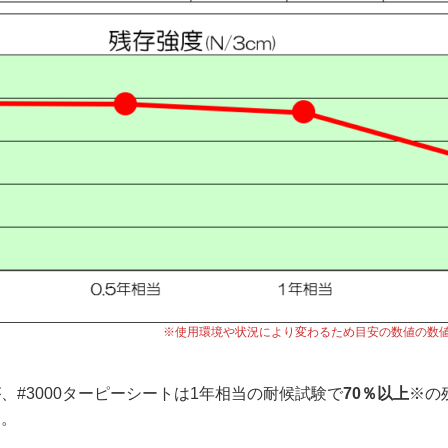
※使用環境や状況により変わるため目安の数値の数
、#3000ターピーシートは1年相当の耐候試験で
70％以上
※の
す。